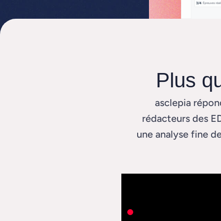
Plus q
asclepia répon
rédacteurs des ED
une analyse fine d