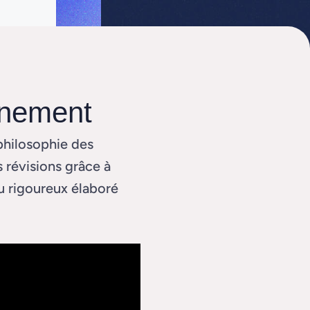
inement
philosophie des
 révisions grâce à
u rigoureux élaboré