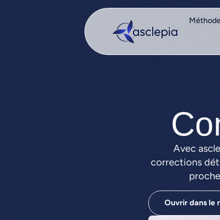
Méthod
Co
Avec ascle
corrections dét
proche 
Ouvrir dans le 